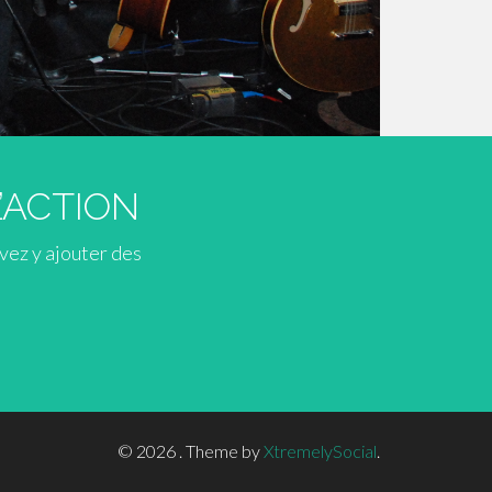
L’ACTION
vez y ajouter des
© 2026
.
Theme by
XtremelySocial
.