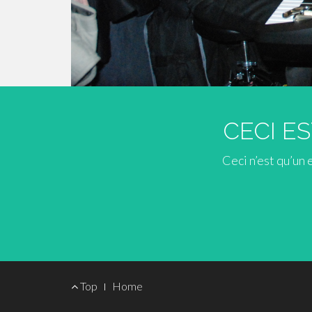
CECI ES
Ceci n’est qu’un
Menu
Top
Home