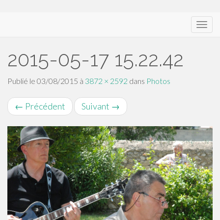
Menu
A
t
principal
t
2015-05-17 15.22.42
e
i
n
Publié le
03/08/2015
à
3872 × 2592
dans
Photos
d
r
←
Précédent
Suivant
→
e
l
e
c
o
n
t
e
n