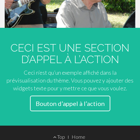
u
CECI EST UNE SECTION
D’APPEL À L’ACTION
Ceci n’est qu’un exemple affiché dans la
prévisualisation du thème. Vous pouvez y ajouter des
widgets texte pour y mettre ce que vous voulez.
Bouton d’appel à l’action
Menu
Top
Home